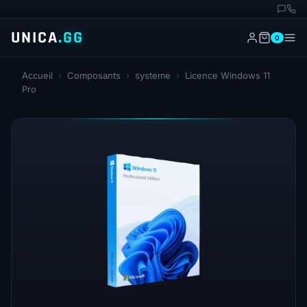
UNICA
.GG
0
Accueil
›
Composants
›
systeme
›
Licence Windows 11
Pro