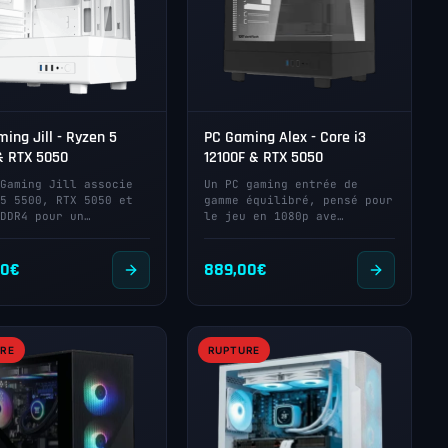
ing Jill - Ryzen 5
PC Gaming Alex - Core i3
& RTX 5050
12100F & RTX 5050
Gaming Jill associe
Un PC gaming entrée de
5 5500, RTX 5050 et
gamme équilibré, pensé pour
DDR4 pour un…
le jeu en 1080p ave…
00
€
889,00
€
RE
RUPTURE