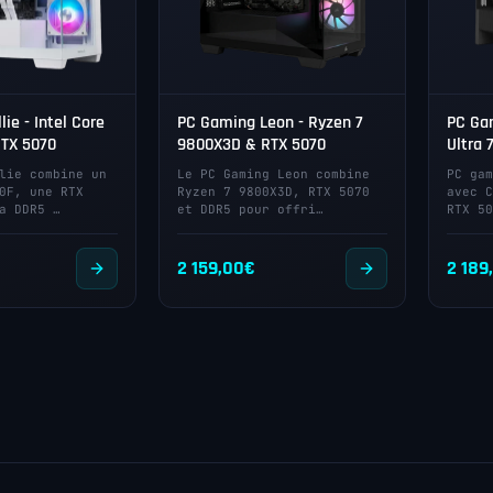
ie - Intel Core
PC Gaming Leon - Ryzen 7
PC Gam
RTX 5070
9800X3D & RTX 5070
Ultra 
lie combine un
Le PC Gaming Leon combine
PC gam
0F, une RTX
Ryzen 7 9800X3D, RTX 5070
avec C
a DDR5 …
et DDR5 pour offri…
RTX 50
2 159,00
€
2 189