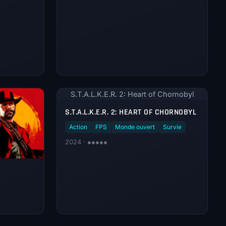
S.T.A.L.K.E.R. 2: Heart of Chornobyl
S.T.A.L.K.E.R. 2: HEART OF CHORNOBYL
Action
FPS
Monde ouvert
Survie
2024 · ●●●●●