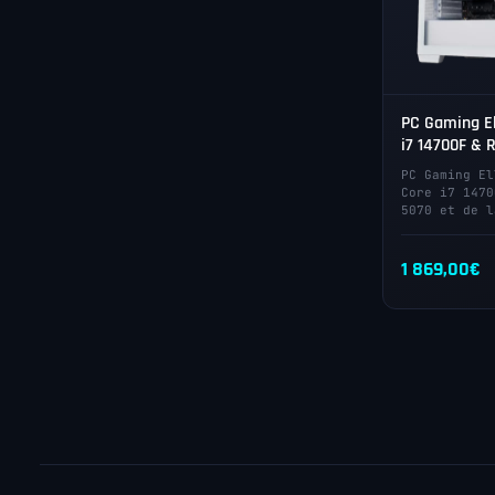
PC Gaming Ell
i7 14700F & 
PC Gaming El
Core i7 1470
5070 et de l
1 869,00
€