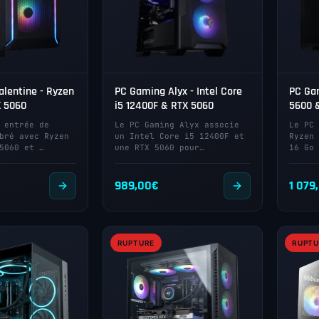
lentine - Ryzen
PC Gaming Alyx - Intel Core
PC Ga
X 5060
i5 12400F & RTX 5060
5600 
 entrée de
Le PC Gaming Alyx associe
Le PC 
bré avec Ryzen
un Intel Core i5 12400F et
Ryzen 
5060 et …
une RTX 5060 pour…
16 Go 
989,00
€
1 079
RUPTURE
RUPTU