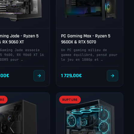
ming Jade - Ryzen 5
PC Gaming Max - Ryzen 5
& RX 9060 XT
9600X & RTX 5070
Gaming Jade associe
Un PC gaming milieu de
5 9600, RX 9060 XT 16
gamme équilibré, pensé pour
DDR5 pour …
le jeu en 1080p et …
,00
€
1 729,00
€
RE
RUPTURE