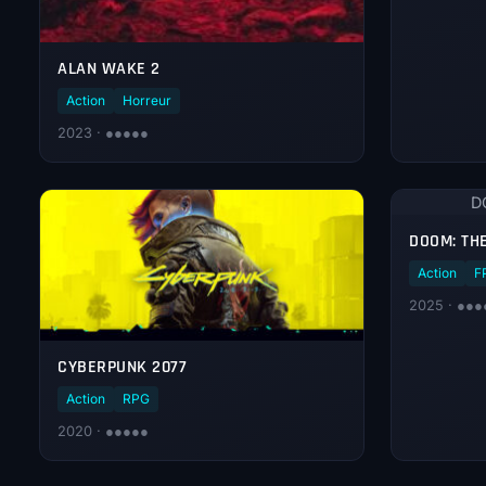
ALAN WAKE 2
Action
Horreur
2023 · ●●●●●
D
DOOM: TH
Action
F
2025 · ●●●
CYBERPUNK 2077
Action
RPG
2020 · ●●●●●