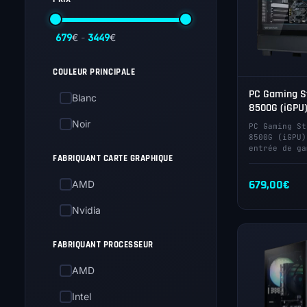
679
€
-
3449
€
COULEUR PRINCIPALE
PC Gaming St
Blanc
8500G (iGPU
Noir
PC Gaming St
8500G (iGPU)
entrée de ga
FABRIQUANT CARTE GRAPHIQUE
679,00
€
AMD
Nvidia
FABRIQUANT PROCESSEUR
AMD
Intel