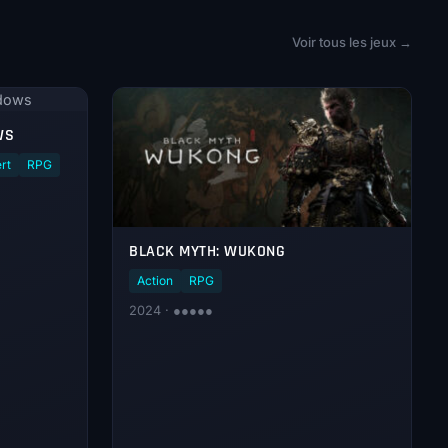
Voir tous les jeux →
adows
WS
rt
RPG
BLACK MYTH: WUKONG
Action
RPG
2024 · ●●●●●