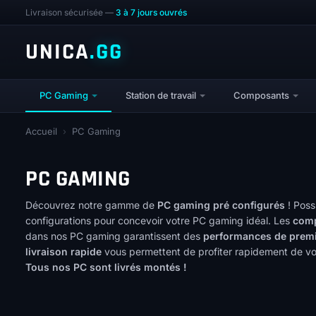
Livraison sécurisée —
3 à 7 jours ouvrés
UNICA
.GG
PC Gaming
Station de travail
Composants
Accueil
›
PC Gaming
PC GAMING
Découvrez notre gamme de
PC gaming pré configurés
! Possi
configurations pour concevoir votre PC gaming idéal. Les
comp
dans nos PC gaming garantissent des
performances de premi
livraison rapide
vous permettent de profiter rapidement de vot
Tous nos PC sont livrés montés !