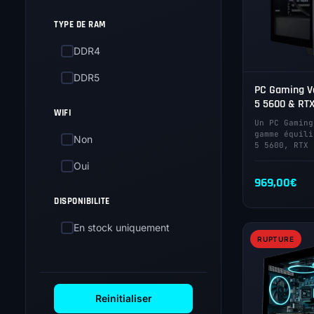
TYPE DE RAM
DDR4
DDR5
PC Gaming Va
5 5600 & RT
WIFI
Un PC Gaming
gamme équili
Non
5 5600, RTX 
Oui
969,00
€
DISPONIBILITE
En stock uniquement
RUPTURE
Reinitialiser