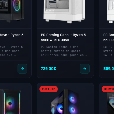
eve - Ryzen 5
PC Gaming Sephi - Ryzen 5
PC Gam
)
5500 & RTX 3050
5500 
eve - Ryzen 5
PC Gaming Sephi : une
Le PC 
 : une base
config entrée de gamme
Ryzen 
mme évol…
équilibrée pour jouer en …
16 Go 
729,00
€
859,
RUPTURE
RUPTU