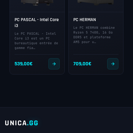
PC PASCAL - Intel Core
PC HERMAN
i3
Le PC HERMAN combine
Ryzen 5 7400, 16 Go
Le PC PASCAL - Intel
DDR5 et plateforme
Core i3 est un PC
AM5 pour u…
bureautique entrée de
gamme fia…
539,00
€
709,00
€
UNICA
.GG