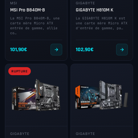
MSI
GIGABYTE
MSI Pro B840M-B
GIGABYTE H810M K
La MSI Pro B840M-B, une
La GIGABYTE H810M K est
carte mère Micro ATX
une carte mère Micro ATX
entrée de gamme, allie
d'entrée de gamme, pa…
co…
101,90
€
102,90
€
RUPTURE
GIGABYTE
GIGABYTE