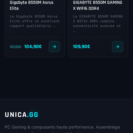
Gigabyte B550M Aorus
GIGABYTE B550M GAMING
Elite
X WIFI6 DDR4
La Gigabyte B550M Aorus
La GIGABYTE B550M GAMING
Elite offre un excellent
X WIFI6 DDR4 combine
rapport qualité/prix …
connectivité avancée et
…
Le
Le
104,90
€
109,90
€
109,90
€
prix
prix
initial
actuel
était :
est :
109,90€.
104,90€.
UNICA
.GG
PC Gaming & composants haute performance. Assemblage