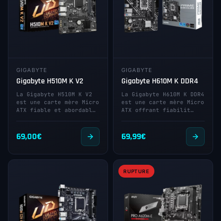
GIGABYTE
GIGABYTE
Gigabyte H510M K V2
Gigabyte H610M K DDR4
La Gigabyte H510M K V2
La Gigabyte H610M K DDR4
est une carte mère Micro
est une carte mère Micro
ATX fiable et abordabl…
ATX offrant fiabilit…
69,00
€
69,99
€
RUPTURE