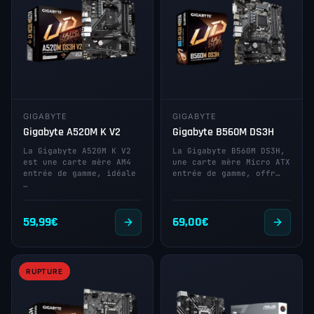
GIGABYTE
GIGABYTE
Gigabyte A520M K V2
Gigabyte B560M DS3H
La Gigabyte A520M K V2
La Gigabyte B560M DS3H,
est une carte mère AM4
une carte mère Micro ATX
entrée de gamme, idéale
entrée de gamme, offr…
…
59,99
€
69,00
€
RUPTURE