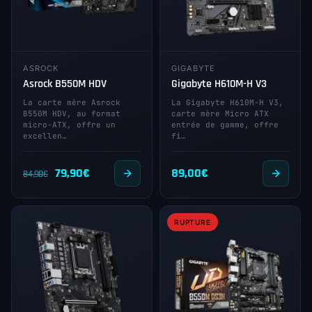
ASROCK
GIGABYTE
Asrock B550M HDV
Gigabyte H610M-H V3
La carte mère Asrock
La Gigabyte H610M-H V3,
B550M HDV, au format
carte mère Micro ATX
micro-ATX, offre un
entrée de gamme, offre
excellen…
fi…
Le
Le
79,90
€
89,00
€
84,90
€
prix
prix
initial
actuel
RUPTURE
était :
est :
84,90€.
79,90€.