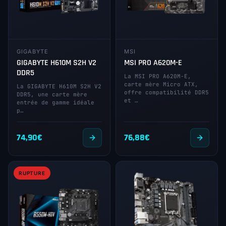
GIGABYTE
MSI
GIGABYTE H610M S2H V2
MSI PRO A620M-E
DDR5
La MSI PRO A620M-E,
carte mère Micro ATX,
La GIGABYTE H610M S2H V2
offre compatibilité DDR5
DDR5, une carte mère
et …
entrée de gamme idéale
p…
74,90
€
76,88
€
RUPTURE