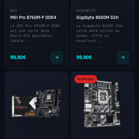
MSI
GIGABYTE
MSI Pro B760M-P DDR4
Gigabyte B650M S2H
La MSI Pro B760M-P DDR4
La Gigabyte B650M S2H,
est une carte mère
carte mère entrée de
Micro-ATX abordable,
gamme, offre un
idéale…
excellent …
99,90
€
99,90
€
RUPTURE