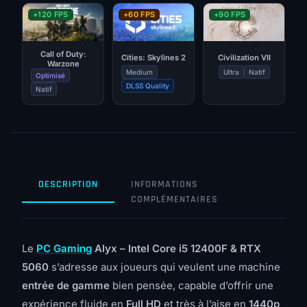
+120 FPS
+60 FPS
+90 FPS
Call of Duty:
Cities: Skylines 2
Civilization VII
Warzone
Medium
Ultra
Natif
Optimisé
DLSS Quality
Natif
DESCRIPTION
INFORMATIONS
COMPLÉMENTAIRES
Le
PC Gaming
Alyx – Intel Core i5 12400F & RTX
5060
s’adresse aux joueurs qui veulent une machine
entrée de gamme
bien pensée, capable d’offrir une
expérience fluide en
Full HD
et très à l’aise en
1440p