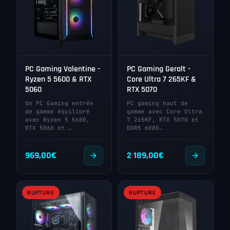
PC Gaming Valentine -
PC Gaming Geralt -
Ryzen 5 5600 & RTX
Core Ultra 7 265KF &
5060
RTX 5070
Un PC Gaming entrée
PC gaming haut de
de gamme équilibré
gamme avec Core Ultra
avec Ryzen 5 5600,
7 265KF, RTX 5070 et
RTX 5060 et …
DDR5 6000…
969,00
€
2 189,00
€
RUPTURE
RUPTURE