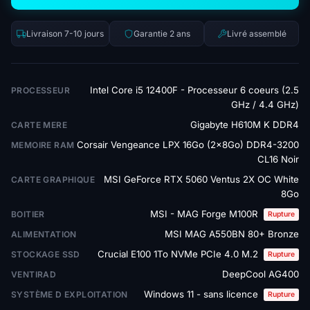
Livraison 7-10 jours
Garantie 2 ans
Livré assemblé
Intel Core i5 12400F - Processeur 6 coeurs (2.5
PROCESSEUR
GHz / 4.4 GHz)
Gigabyte H610M K DDR4
CARTE MERE
Corsair Vengeance LPX 16Go (2x8Go) DDR4-3200
MEMOIRE RAM
CL16 Noir
MSI GeForce RTX 5060 Ventus 2X OC White
CARTE GRAPHIQUE
8Go
MSI - MAG Forge M100R
BOITIER
Rupture
MSI MAG A550BN 80+ Bronze
ALIMENTATION
Crucial E100 1To NVMe PCIe 4.0 M.2
STOCKAGE SSD
Rupture
DeepCool AG400
VENTIRAD
Windows 11 - sans licence
SYSTÈME D EXPLOITATION
Rupture