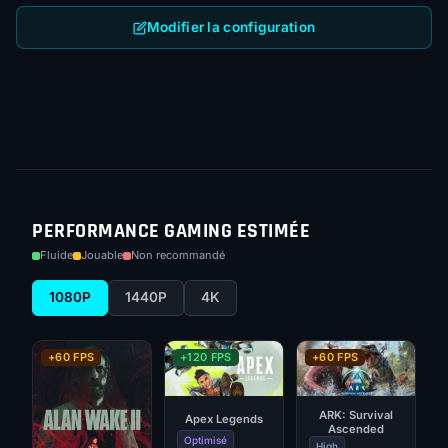
Modifier la configuration
PERFORMANCE GAMING ESTIMÉE
Fluide
Jouable
Non recommandé
1080P
1440P
4K
+60 FPS
+120 FPS
+60 FPS
ARK: Survival
Apex Legends
Ascended
Optimisé
High