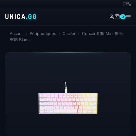
UNICA
.GG
0
Accueil
›
Périphériques
›
Clavier
›
Corsair K65 Mini 60%
RGB Blanc