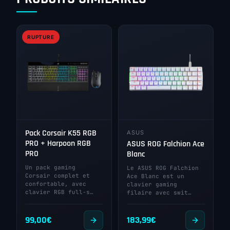
RUPTURE
Pack Corsair K55 RGB
ASUS
PRO + Harpoon RGB
ASUS ROG Falchion Ace
PRO
Blanc
Un pack gaming
Le ASUS ROG Falchion
Corsair complet et
Ace Blanc est un
confortable, avec
clavier gaming
clavier RGB full-s…
filaire avec swit…
99,00
€
183,99
€