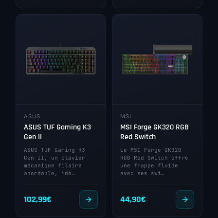
ASUS
MSI
ASUS TUF Gaming K3
MSI Forge GK320 RGB
Gen II
Red Switch
ASUS TUF Gaming K3
Le MSI Forge GK320
Gen II, un clavier
RGB Red Switch offre
mécanique filaire
une frappe fluide
abordable, idé…
avec ses swi…
102,99
€
44,90
€