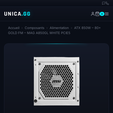
UNICA
.GG
0
Accueil
›
Composants
›
Alimentation
›
ATX 850W – 80+
GOLD FM – MAG A850GL WHITE PCIE5