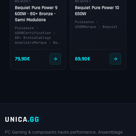
BEQUIET
BEQUIET
Bequiet Pure Power 9
Bequiet Pure Power 10
600W - 80+ Bronze -
650W
Semi Modulaire
Puissance :
650WMarque : Bequiet
Puissance :
600WCertification :
80+ BronzeCablage
modulaireMarque : Be…
79,90
€
69,90
€
UNICA
.GG
PC Gaming & composants haute performance. Assemblage