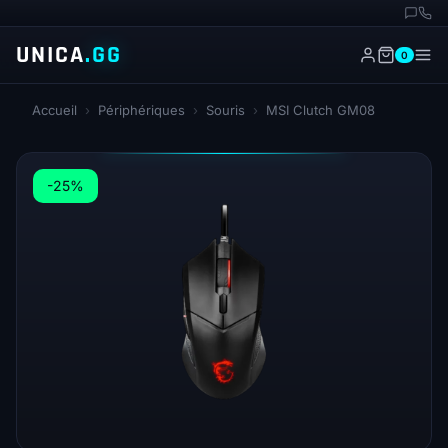
UNICA
.GG
0
Accueil
›
Périphériques
›
Souris
›
MSI Clutch GM08
-25%