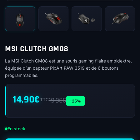
MSI CLUTCH GM08
La MSI Clutch GM08 est une souris gaming filaire ambidextre,
équipée d’un capteur PixArt PAW 3519 et de 6 boutons
programmables.
14,90
€
19,90
€
TTC
-25%
En stock