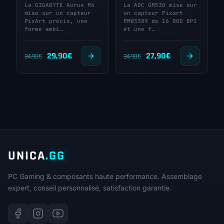
La GIGABYTE Aorus M4
La AOC GM530 mise sur
mise sur un capteur
un capteur Pixart
PixArt précis, une
PMW3389 de 16 000 DPI
forme ambi…
et une f…
Le
Le
Le
Le
29,90
€
27,90
€
34,90
€
34,90
€
prix
prix
prix
prix
initial
actuel
initial
actuel
était :
est :
était :
est :
34,90€.
29,90€.
34,90€.
27,90€.
UNICA
.GG
PC Gaming & composants haute performance. Assemblage
expert, conseil personnalisé, satisfaction garantie.