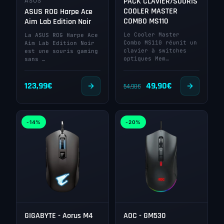
PACK CLAVIER/SOURIS
ASUS
COOLER MASTER
ASUS ROG Harpe Ace
COMBO MS110
Aim Lab Edition Noir
Le Cooler Master
La ASUS ROG Harpe Ace
Combo MS110 réunit un
Aim Lab Edition Noir
clavier à switches
est une souris gaming
optiques Mem…
sans …
Le
Le
123,99
€
49,90
€
54,90
€
prix
prix
initial
actuel
-14%
-20%
était :
est :
54,90€.
49,90€.
GIGABYTE - Aorus M4
AOC - GM530