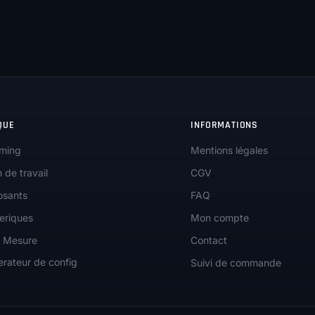
QUE
INFORMATIONS
ming
Mentions légales
n de travail
CGV
sants
FAQ
eriques
Mon compte
r Mesure
Contact
rateur de config
Suivi de commande