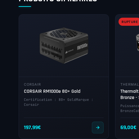
RUPTURE
CORSAIR
THERMAL
CORSAIR RM1000e 80+ Gold
Thermalt
Bronze -
Certification : 80+ GoldMarque :
Corsair
Puissanc
BronzeCa
197,99
€
69,00
€