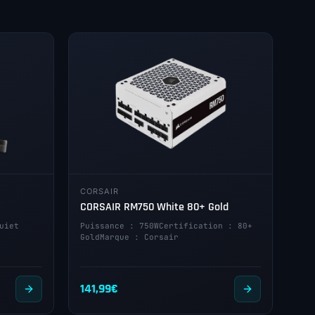
CORSAIR
CORSAIR RM750 White 80+ Gold
uiet
Puissance : 750WCertification : 80+
GoldMarque : Corsair
141,99
€