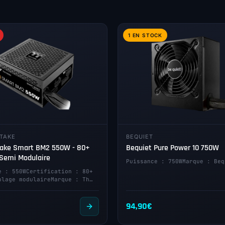
1 EN STOCK
TAKE
BEQUIET
ake Smart BM2 550W - 80+
Bequiet Pure Power 10 750W
 Semi Modulaire
Puissance : 750WMarque : Beq
e : 550WCertification : 80+
blage modulaireMarque : Th…
94,90
€