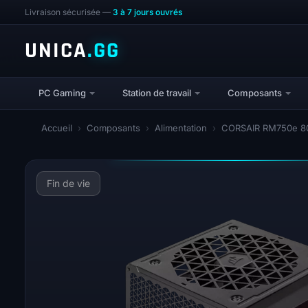
Livraison sécurisée —
3 à 7 jours ouvrés
UNICA
.GG
PC Gaming
Station de travail
Composants
Accueil
›
Composants
›
Alimentation
›
CORSAIR RM750e 8
Fin de vie