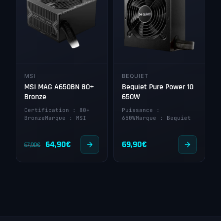
MSI
BEQUIET
MSI MAG A650BN 80+
Bequiet Pure Power 10
Bronze
650W
Certification : 80+
Puissance :
BronzeMarque : MSI
650WMarque : Bequiet
Le
Le
64,90
€
69,90
€
67,90
€
prix
prix
initial
actuel
était :
est :
67,90€.
64,90€.