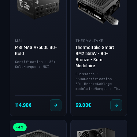
MSI
THERMALTAKE
MSI MAG A750GL 80+
Thermaltake Smart
Gold
BM2 550W - 80+
Bronze - Semi
Certification : 80+
Modulaire
GoldMarque : MSI
Puissance :
550WCertification :
80+ BronzeCablage
modulaireMarque : Th…
114,90
€
69,00
€
-4%