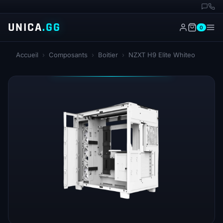
UNICA
.GG
0
Accueil
›
Composants
›
Boitier
›
NZXT H9 Elite Whiteo