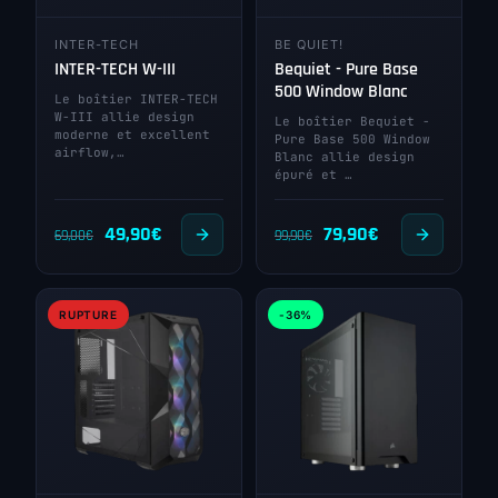
INTER-TECH
BE QUIET!
INTER-TECH W-III
Bequiet - Pure Base
500 Window Blanc
Le boîtier INTER-TECH
W-III allie design
Le boîtier Bequiet -
moderne et excellent
Pure Base 500 Window
airflow,…
Blanc allie design
épuré et …
Le
Le
Le
Le
49,90
€
79,90
€
69,00
€
99,90
€
prix
prix
prix
prix
initial
actuel
initial
actuel
RUPTURE
-36%
était :
est :
était :
est :
69,00€.
49,90€.
99,90€.
79,90€.