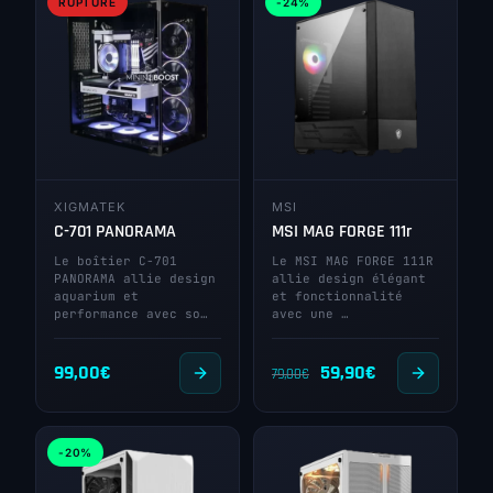
RUPTURE
-24%
XIGMATEK
MSI
C-701 PANORAMA
MSI MAG FORGE 111r
Le boîtier C-701
Le MSI MAG FORGE 111R
PANORAMA allie design
allie design élégant
aquarium et
et fonctionnalité
performance avec so…
avec une …
Le
Le
99,00
€
59,90
€
79,00
€
prix
prix
initial
actuel
-20%
était :
est :