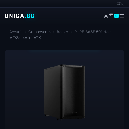
UNICA
.GG
0
Accueil
›
Composants
›
Boitier
›
PURE BASE 501 Noir –
MT/SansAlim/ATX