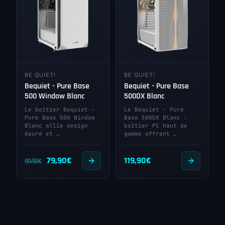
79,00€.
59,90€.
BE QUIET!
BE QUIET!
Bequiet - Pure Base
Bequiet - Pure Base
500 Window Blanc
500DX Blanc
Le boîtier Bequiet -
Le Bequiet - Pure
Pure Base 500 Window
Base 500DX Blanc :
Blanc allie design
boîtier PC haut de
épuré et …
gamme offrant …
Le
Le
79,90
€
119,90
€
99,90
€
prix
prix
initial
actuel
était :
est :
99,90€.
79,90€.