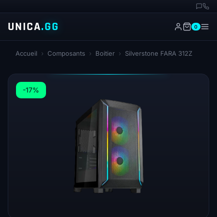
UNICA
.GG
0
Accueil
›
Composants
›
Boitier
›
Silverstone FARA 312Z
-17%