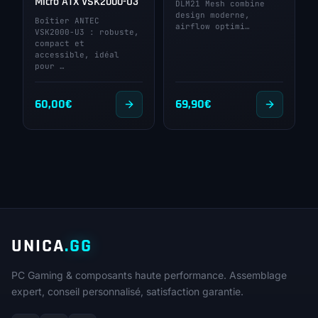
Micro ATX VSK2000-U3
DLM21 Mesh combine
design moderne,
Boîtier ANTEC
airflow optimi…
VSK2000-U3 : robuste,
compact et
accessible, idéal
pour …
60,00
€
69,90
€
UNICA
.GG
PC Gaming & composants haute performance. Assemblage
expert, conseil personnalisé, satisfaction garantie.