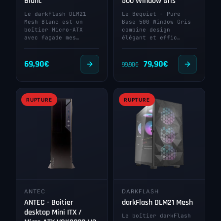
Blanc
500 Window Gris
Le darkFlash DLM21
Le Bequiet - Pure
Mesh Blanc est un
Base 500 Window Gris
boîtier Micro-ATX
combine design
avec façade mes…
élégant et effic…
Le
Le
69,90
€
79,90
€
99,90
€
prix
prix
initial
actuel
RUPTURE
RUPTURE
était :
est :
99,90€.
79,90€.
ANTEC
DARKFLASH
ANTEC - Boitier
darkFlash DLM21 Mesh
desktop Mini ITX /
Le boîtier darkFlash