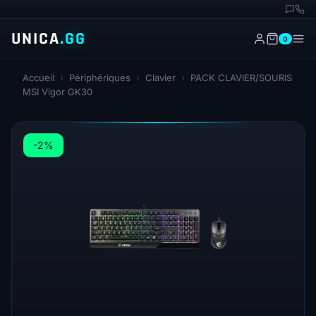
UNICA
.GG
0
Accueil
›
Périphériques
›
Clavier
›
PACK CLAVIER/SOURIS
MSI Vigor GK30
-2%