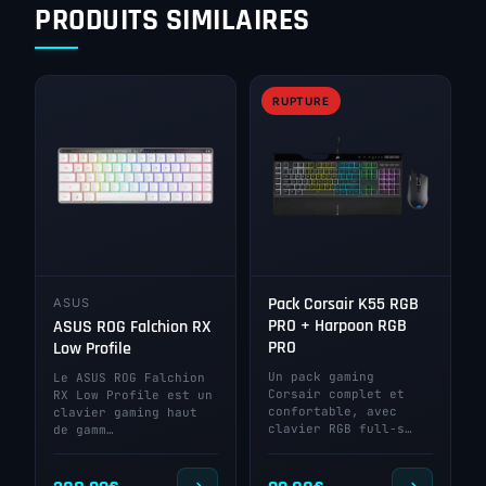
PRODUITS SIMILAIRES
RUPTURE
Pack Corsair K55 RGB
ASUS
PRO + Harpoon RGB
ASUS ROG Falchion RX
PRO
Low Profile
Un pack gaming
Le ASUS ROG Falchion
Corsair complet et
RX Low Profile est un
confortable, avec
clavier gaming haut
clavier RGB full-s…
de gamm…