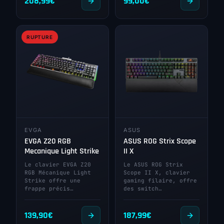
208,99
€
99,00
€
RUPTURE
EVGA
ASUS
EVGA Z20 RGB
ASUS ROG Strix Scope
Mecanique Light Strike
II X
Le clavier EVGA Z20
Le ASUS ROG Strix
RGB Mécanique Light
Scope II X, clavier
Strike offre une
gaming filaire, offre
frappe précis…
des switch…
139,90
€
187,99
€