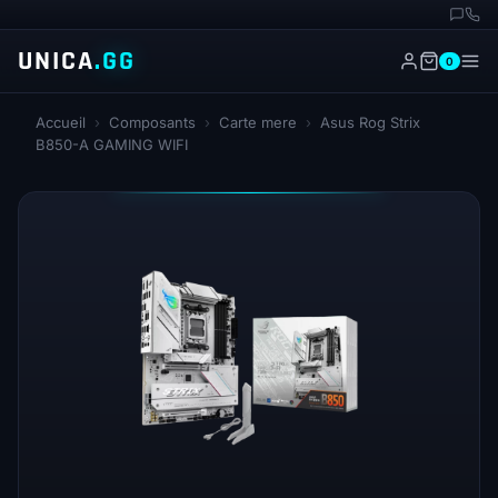
UNICA
.GG
0
Accueil
›
Composants
›
Carte mere
›
Asus Rog Strix
B850-A GAMING WIFI