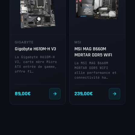
GIGABYTE
MSI
Gigabyte H610M-H V3
MSI MAG B660M
MORTAR DDR5 WIFI
La Gigabyte H610M-H
V3, carte mère Micro
La MSI MAG B660M
ATX entrée de gamme,
MORTAR DDR5 WIFI
offre fi…
allie performance et
connectivité ha…
89,00
€
239,00
€