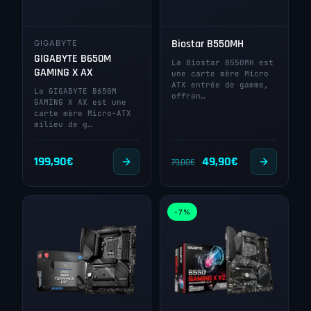
Biostar B550MH
GIGABYTE
GIGABYTE B650M
La Biostar B550MH est
GAMING X AX
une carte mère Micro
ATX entrée de gamme,
La GIGABYTE B650M
offran…
GAMING X AX est une
carte mère Micro-ATX
milieu de g…
Le
Le
199,90
€
49,90
€
79,00
€
prix
prix
initial
actuel
-7%
était :
est :
79,00€.
49,90€.