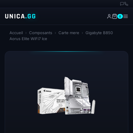
UNICA
.GG
0
Accueil
›
Composants
›
Carte mere
›
Gigabyte B850
Aorus Elite WiFi7 Ice