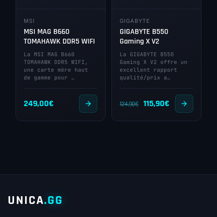
MSI
GIGABYTE
MSI MAG B660
GIGABYTE B550
TOMAHAWK DDR5 WIFI
Gaming X V2
La MSI MAG B660
La GIGABYTE B550
TOMAHAWK DDR5 WIFI,
Gaming X V2 offre un
une carte mère haut
excellent rapport
de gamme pour …
qualité/prix a…
Le
Le
249,00
€
115,90
€
124,90
€
prix
prix
initial
actuel
était :
est :
124,90€.
115,90€.
UNICA
.GG