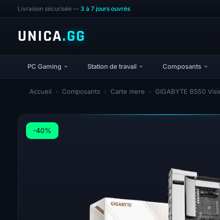
Livraison sécurisée —
3 à 7 jours ouvrés
UNICA
.GG
PC Gaming
Station de travail
Composants
Accueil
›
Composants
›
Carte mere
›
GIGABYTE B550 Visio
-40%