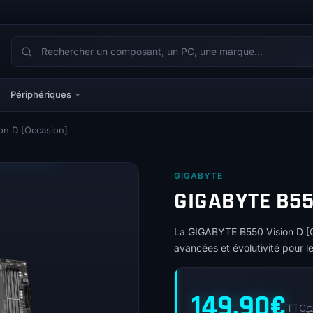
Périphériques
n D [Occasion]
GIGABYTE
GIGABYTE B55
La GIGABYTE B550 Vision D [Occ
avancées et évolutivité pour 
149,90
€
TTC
2