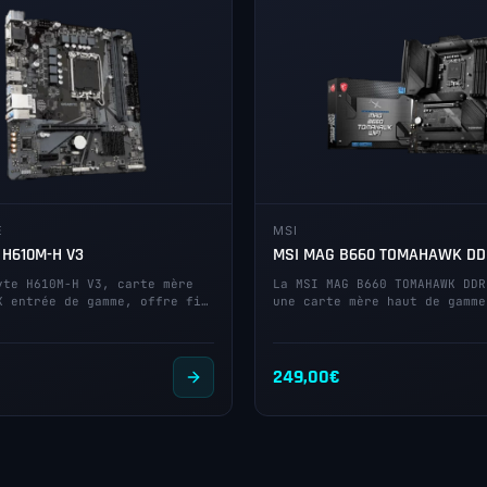
E
MSI
 H610M-H V3
MSI MAG B660 TOMAHAWK DD
yte H610M-H V3, carte mère
La MSI MAG B660 TOMAHAWK DDR
X entrée de gamme, offre fi…
une carte mère haut de gamme
249,00
€