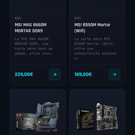
MSI
MSI
MSI MAG B660M
MSI B550M Mortar
MORTAR DDR5
(Wifi)
La MSI MAG B660M
La carte mère MSI
MORTAR DDR5, une
B550M Mortar (Wifi)
carte mère haut de
offre une
gamme, allie conn…
connectivité avancée
e…
229,00
€
169,00
€