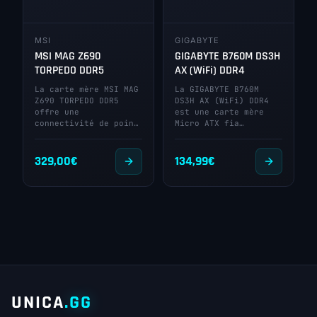
MSI
GIGABYTE
MSI MAG Z690
GIGABYTE B760M DS3H
TORPEDO DDR5
AX (WiFi) DDR4
La carte mère MSI MAG
La GIGABYTE B760M
Z690 TORPEDO DDR5
DS3H AX (WiFi) DDR4
offre une
est une carte mère
connectivité de poin…
Micro ATX fia…
329,00
€
134,99
€
UNICA
.GG