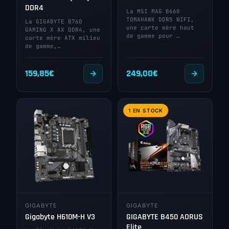
DDR4
La MSI MAG B660
TOMAHAWK DDR5 WIFI,
La GIGABYTE B760
une carte mère haut
GAMING X AX DDR4, une
de gamme pour …
carte mère ATX milieu
de gamme,…
159,85
€
249,00
€
1 EN STOCK
GIGABYTE
GIGABYTE
Gigabyte H610M-H V3
GIGABYTE B450 AORUS
Elite