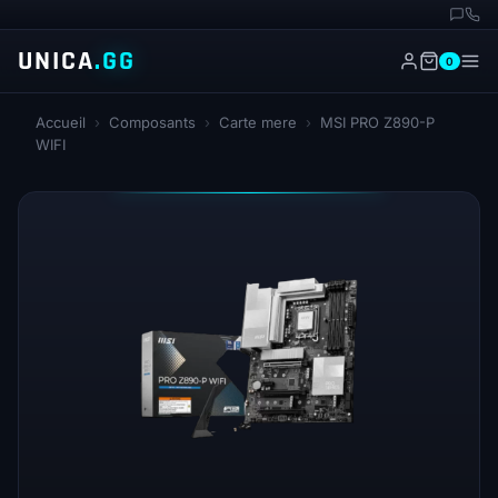
UNICA
.GG
0
Accueil
›
Composants
›
Carte mere
›
MSI PRO Z890-P
WIFI