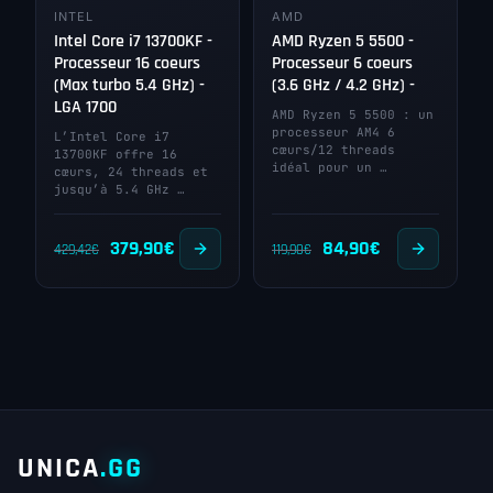
INTEL
AMD
Intel Core i7 13700KF -
AMD Ryzen 5 5500 -
Processeur 16 coeurs
Processeur 6 coeurs
(Max turbo 5.4 GHz) -
(3.6 GHz / 4.2 GHz) -
LGA 1700
AMD Ryzen 5 5500 : un
processeur AM4 6
L’Intel Core i7
cœurs/12 threads
13700KF offre 16
idéal pour un …
cœurs, 24 threads et
jusqu’à 5.4 GHz …
Le
Le
Le
Le
379,90
€
84,90
€
429,42
€
119,90
€
prix
prix
prix
prix
initial
actuel
initial
actuel
était :
est :
était :
est :
429,42€.
379,90€.
119,90€.
84,90€.
UNICA
.GG