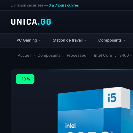
Livraison sécurisée —
3 à 7 jours ouvrés
UNICA
.GG
PC Gaming
Station de travail
Composants
Accueil
›
Composants
›
Processeur
›
Intel Core i5 13400 
-10%