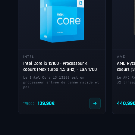
INTEL
AMD
Intel Core i3 13100 - Processeur 4
AMD Ryze
coeurs (Max turbo 4.5 GHz) - LGA 1700
coeurs (3
Le Intel Core i3 13100 est un
Le AMD R
processeur entrée de gamme rapide et
32 threa
pol…
Le
Le
139,90
€
440,99
179,00
€
prix
prix
initial
actuel
était :
est :