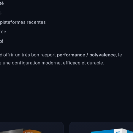
té
s
plateformes récentes
rée
té
’offrir un très bon rapport
performance / polyvalence
, le
e une configuration moderne, efficace et durable.