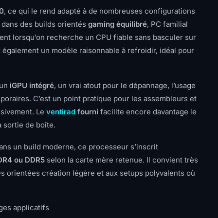
0
, ce qui le rend adapté à de nombreuses configurations
r dans des builds orientés
gaming équilibré
, PC familial
ent lorsqu’on recherche un CPU fiable sans basculer sur
t également un modèle raisonnable à refroidir, idéal pour
’un
iGPU intégré
, un vrai atout pour le dépannage, l’usage
poraires. C’est un point pratique pour les assembleurs et
ssivement. Le
ventirad
fourni
facilite encore davantage le
 sortie de boîte.
dans un build moderne, ce processeur s’inscrit
DR4 ou DDR5
selon la carte mère retenue. Il convient très
s orientées création légère et aux setups polyvalents où
ges applicatifs