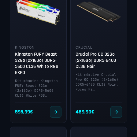
KINGSTON
CRUCIAL
Kingston FURY Beast
Crucial Pro OC 32Go
32Go (2x16Go) DDR5-
(2x16Go) DDR5-6400
5600 CL36 White RGB
CL38 Noir
EXPO
Kit mémoire Crucial
Pro OC 32Go (2x16Go)
Kit mémoire Kingston
DDR5-6400 CL38 Noir.
FURY Beast 32Go
Puces Mi…
(2x16Go) DDR5-5600
CL36 White RGB…
595,99
€
489,90
€