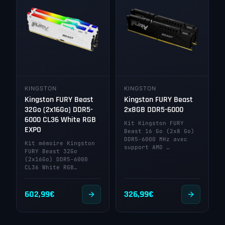
KINGSTON
KINGSTON
Kingston FURY Beast
Kingston FURY Beast
32Go (2x16Go) DDR5-
2x8GB DDR5-6000
6000 CL36 White RGB
Kit Kingston FURY
EXPO
Beast 16 Go (2x8 Go)
DDR5-6000 MHz avec
Kit mémoire Kingston
support AMD …
FURY Beast 32Go
(2x16Go) DDR5-6000
CL36 White RGB…
602,99
€
326,99
€