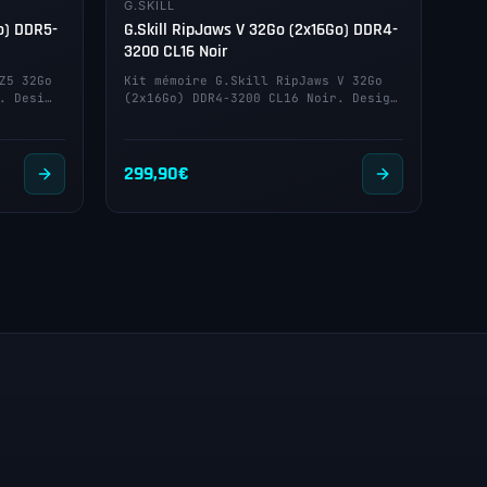
G.SKILL
Go) DDR5-
G.Skill RipJaws V 32Go (2x16Go) DDR4-
3200 CL16 Noir
Z5 32Go
Kit mémoire G.Skill RipJaws V 32Go
. Desi…
(2x16Go) DDR4-3200 CL16 Noir. Desig…
299,90
€