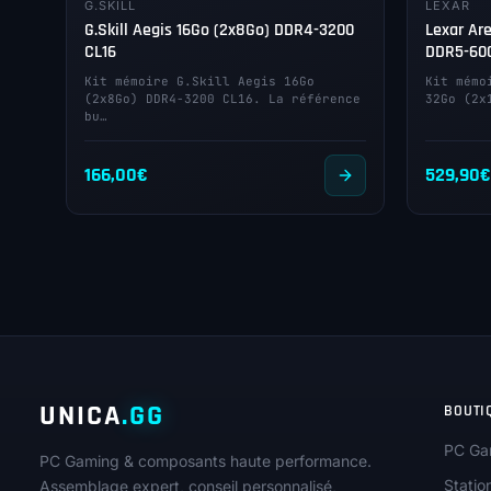
G.SKILL
LEXAR
G.Skill Aegis 16Go (2x8Go) DDR4-3200
Lexar Ar
CL16
DDR5-600
Kit mémoire G.Skill Aegis 16Go
Kit mémo
(2x8Go) DDR4-3200 CL16. La référence
32Go (2x
bu…
166,00
€
529,90
€
UNICA
.GG
BOUTI
PC Ga
PC Gaming & composants haute performance.
Statio
Assemblage expert, conseil personnalisé,