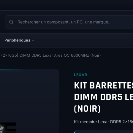
Périphériques
Go (2x16Go) DIMM DDR5 Lexar Ares OC 6000MHz (Noir)
LEXAR
KIT BARRETTE
DIMM DDR5 L
(NOIR)
Kit memoire Lexar DDR5 2x16