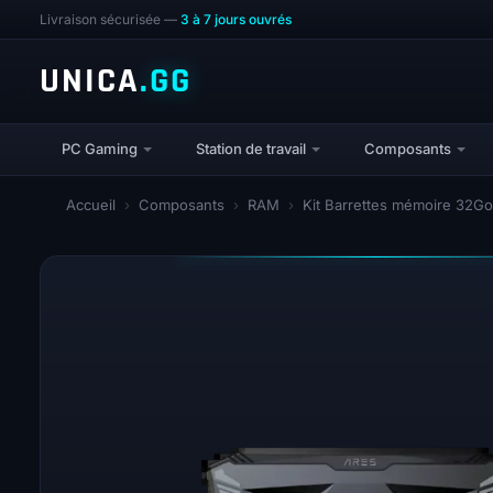
Livraison sécurisée —
3 à 7 jours ouvrés
UNICA
.GG
PC Gaming
Station de travail
Composants
Accueil
›
Composants
›
RAM
›
Kit Barrettes mémoire 32