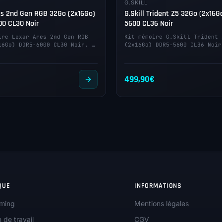
G.SKILL
es 2nd Gen RGB 32Go (2x16Go)
G.Skill Trident Z5 32Go (2x16
0 CL30 Noir
5600 CL36 Noir
ire Lexar Ares 2nd Gen RGB
Kit mémoire G.Skill Trident 
16Go) DDR5-6000 CL30 Noir. …
(2x16Go) DDR5-5600 CL36 Noir
499,90
€
QUE
INFORMATIONS
ming
Mentions légales
n de travail
CGV