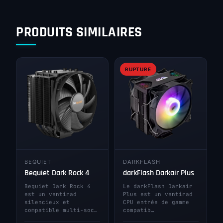
PRODUITS SIMILAIRES
RUPTURE
BEQUIET
DARKFLASH
Bequiet Dark Rock 4
darkFlash Darkair Plus
Bequiet Dark Rock 4
Le darkFlash Darkair
est un ventirad
Plus est un ventirad
silencieux et
CPU entrée de gamme
compatible multi-soc…
compatib…