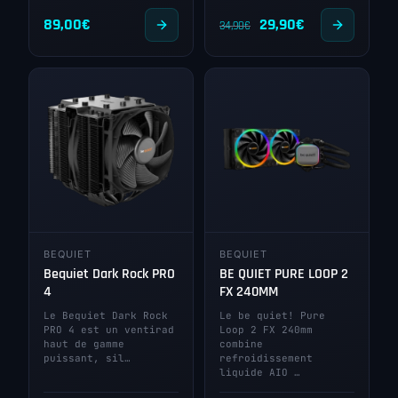
Le
Le
89,00
€
29,90
€
34,90
€
prix
prix
initial
actuel
était :
est :
34,90€.
29,90€.
BEQUIET
BEQUIET
Bequiet Dark Rock PRO
BE QUIET PURE LOOP 2
4
FX 240MM
Le Bequiet Dark Rock
Le be quiet! Pure
PRO 4 est un ventirad
Loop 2 FX 240mm
haut de gamme
combine
puissant, sil…
refroidissement
liquide AIO …