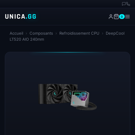
UNICA
.GG
0
Accueil
›
Composants
›
Refroidissement CPU
›
DeepCool
LT520 AIO 240mm