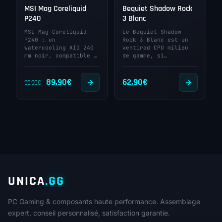
MSI Mag Coreliquid
Bequiet Shadow Rock
P240
3 Blanc
MSI Mag Coreliquid
Le Bequiet Shadow
P240 : un
Rock 3 Blanc est un
watercooling AIO 240
ventirad CPU milieu
mm noir, compatible …
de gamme, si…
Le
Le
89,90
€
62,90
€
99,90
€
prix
prix
initial
actuel
était :
est :
99,90€.
89,90€.
UNICA
.GG
PC Gaming & composants haute performance. Assemblage
expert, conseil personnalisé, satisfaction garantie.