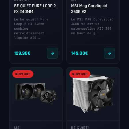
BE QUIET PURE LOOP 2
MSI Mag Coreliquid
FX 240MM
360R V2
Le be quiet! Pure
Le MSI MAG CoreLiquid
Loop 2 FX 240mm
360R V2 est un
combine
watercooling AIO 360
refroidissement
mm haut de g…
liquide AIO …
129,90
€
149,00
€
RUPTURE
RUPTURE
MSI
BE QUIET!