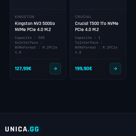
KINGSTON
CRUCIAL
Kingston NV3 500Go
Crucial T500 1To NVMe
NVMe PCIe 4.0 M.2
PCIe 4.0 M.2
Capacite : 500
Capacite : 1
GoInterface :
ToInterface :
NVMeFormat : M.2PCIe
NVMeFormat : M.2PCIe
4.0
4.0
127,99
€
199,90
€
UNICA
.GG