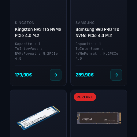
KINGSTON
SAMSUNG
Kingston NV3 1To NVMe
Samsung 990 PRO 1To
PCIe 4.0 M.2
NVMe PCIe 4.0 M.2
Capacite : 1
Capacite : 1
ToInterface :
ToInterface :
NVMeFormat : M.2PCIe
NVMeFormat : M.2PCIe
4.0
4.0
179,90
€
259,90
€
RUPTURE