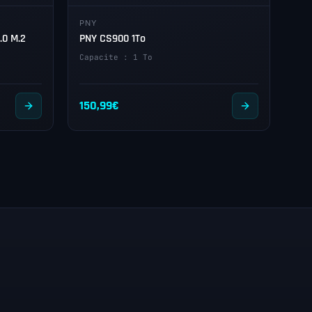
PNY
.0 M.2
PNY CS900 1To
Capacite : 1 To
150,99
€