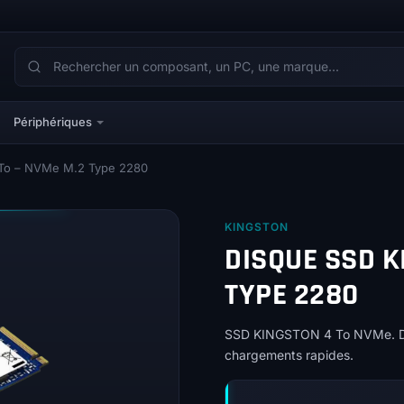
Périphériques
4To – NVMe M.2 Type 2280
KINGSTON
DISQUE SSD K
TYPE 2280
SSD KINGSTON 4 To NVMe. Deb
chargements rapides.