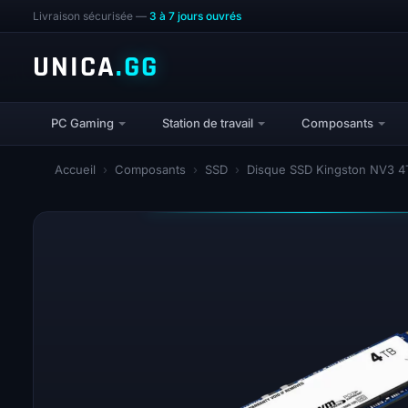
Livraison sécurisée —
3 à 7 jours ouvrés
UNICA
.GG
PC Gaming
Station de travail
Composants
Accueil
›
Composants
›
SSD
›
Disque SSD Kingston NV3 