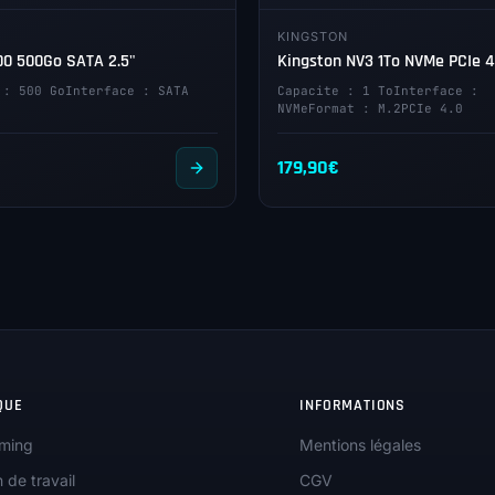
KINGSTON
0 500Go SATA 2.5"
Kingston NV3 1To NVMe PCIe 4
 : 500 GoInterface : SATA
Capacite : 1 ToInterface :
NVMeFormat : M.2PCIe 4.0
179,90
€
QUE
INFORMATIONS
ming
Mentions légales
n de travail
CGV