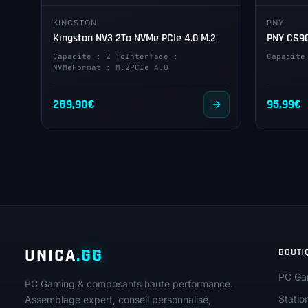
KINGSTON
PNY
Kingston NV3 2To NVMe PCIe 4.0 M.2
PNY CS90
Capacite : 2 ToInterface :
Capacite
NVMeFormat : M.2PCIe 4.0
289,90
€
95,99
€
UNICA
.GG
BOUTI
PC Ga
PC Gaming & composants haute performance.
Statio
Assemblage expert, conseil personnalisé,