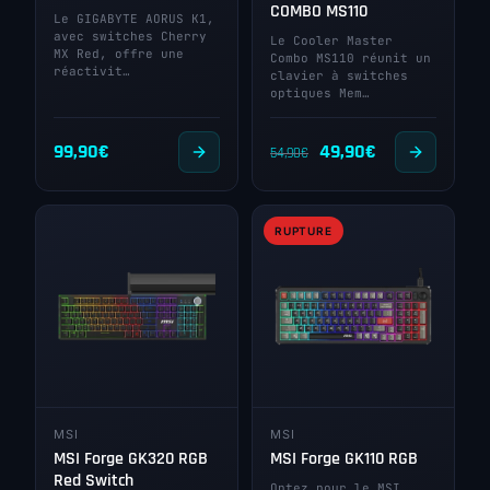
COMBO MS110
Le GIGABYTE AORUS K1,
avec switches Cherry
Le Cooler Master
MX Red, offre une
Combo MS110 réunit un
réactivit…
clavier à switches
optiques Mem…
Le
Le
99,90
€
49,90
€
54,90
€
prix
prix
initial
actuel
RUPTURE
était :
est :
54,90€.
49,90€.
MSI
MSI
MSI Forge GK320 RGB
MSI Forge GK110 RGB
Red Switch
Optez pour le MSI