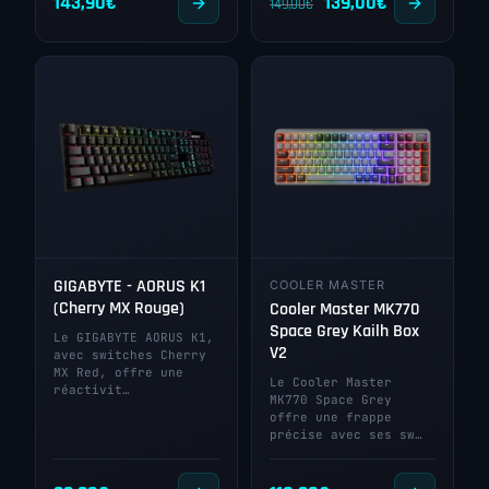
Le
Le
143,90
€
139,00
€
149,00
€
prix
prix
initial
actuel
était :
est :
149,00€.
139,00€.
GIGABYTE - AORUS K1
COOLER MASTER
(Cherry MX Rouge)
Cooler Master MK770
Space Grey Kailh Box
Le GIGABYTE AORUS K1,
V2
avec switches Cherry
MX Red, offre une
Le Cooler Master
réactivit…
MK770 Space Grey
offre une frappe
précise avec ses sw…