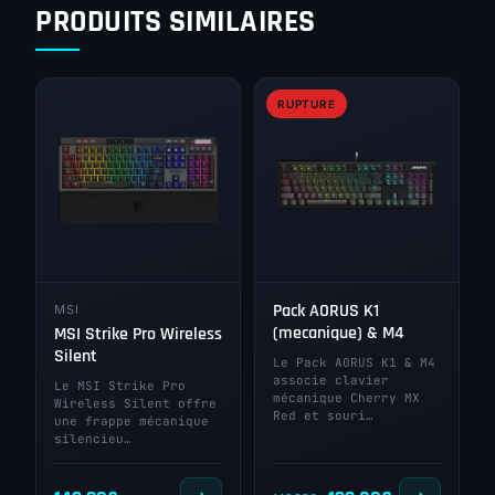
PRODUITS SIMILAIRES
RUPTURE
Pack AORUS K1
MSI
(mecanique) & M4
MSI Strike Pro Wireless
Silent
Le Pack AORUS K1 & M4
associe clavier
Le MSI Strike Pro
mécanique Cherry MX
Wireless Silent offre
Red et souri…
une frappe mécanique
silencieu…