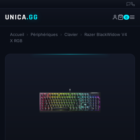
UNICA
.GG
0
Accueil
›
Périphériques
›
Clavier
›
Razer BlackWidow V4
X RGB