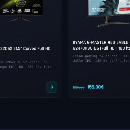
IIYAMA G-MASTER RED EAGLE
G2470HSU-B6 (Full HD - 180 hz
32C6X 31.5" Curved Full HD
Écran gaming 24 pouces Full 
dalle IPS, 180 Hz et FreeSyn
AG 32C6X 31.5" offre une
mage Full HD, 250 Hz, 1 ms
Le
Le
159,90
€
189,00
€
prix
prix
initial
actuel
était :
est :
189,00€.
159,90€.