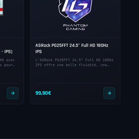
ASRock PG25FFT 24.5" Full HD 180Hz
 - IPS)
IPS
HD avec
L’ASRock PG25FFT 24.5" Full HD 180Hz
c pour…
IPS offre une belle fluidité, une…
99,90
€