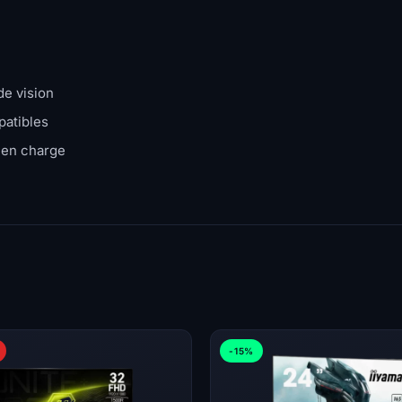
de vision
patibles
 en charge
-15%