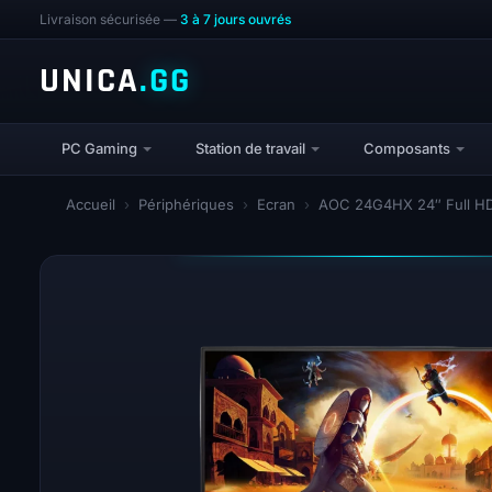
Livraison sécurisée —
3 à 7 jours ouvrés
UNICA
.GG
PC Gaming
Station de travail
Composants
Accueil
›
Périphériques
›
Ecran
›
AOC 24G4HX 24″ Full HD