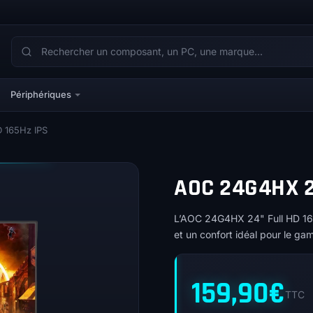
Périphériques
 165Hz IPS
AOC 24G4HX 2
L’AOC 24G4HX 24" Full HD 165H
et un confort idéal pour le ga
159,90
€
TTC