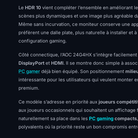
Le
HDR 10
vient compléter l’ensemble en améliorant l
scènes plus dynamiques et une image plus agréable dan
Même sans incurvation, ce moniteur conserve une appro
préfèrent une dalle plate, plus naturelle à installer e
configuration gaming.
Côté connectique, l’AOC 24G4HX s’intègre facilement d
DisplayPort
et
HDMI
. Il se montre donc simple à asso
PC gamer
déjà bien équipé. Son positionnement
mili
intéressante pour les utilisateurs qui veulent monter e
premium.
Ce modèle s’adresse en priorité aux
joueurs compétiti
aux joueurs occasionnels qui souhaitent un affichage fl
naturellement sa place dans les
PC gaming
compacts
polyvalents où la priorité reste un bon compromis entre 