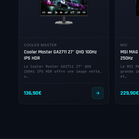
COOLER MASTER
MSI
Cooler Master GA2711 27" QHD 100Hz
MSI MAG 
IPS HDR
250Hz
Le Cooler Master GA2711 27" QHD
Le MSI M
100Hz IPS HDR offre une image nette,
grande i
u…
et…
136,90
€
229,90
€