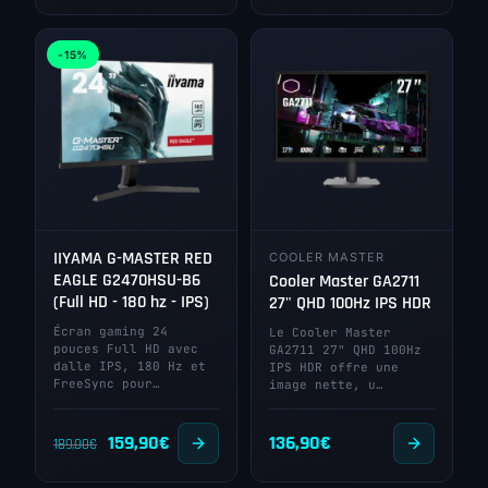
prix
prix
initial
actuel
-15%
était :
est :
469,00€.
299,00€.
IIYAMA G-MASTER RED
COOLER MASTER
EAGLE G2470HSU-B6
Cooler Master GA2711
(Full HD - 180 hz - IPS)
27" QHD 100Hz IPS HDR
Écran gaming 24
Le Cooler Master
pouces Full HD avec
GA2711 27" QHD 100Hz
dalle IPS, 180 Hz et
IPS HDR offre une
FreeSync pour…
image nette, u…
Le
Le
159,90
€
136,90
€
189,00
€
prix
prix