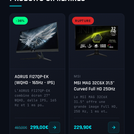
-36%
RUPTURE
AORUS FI27QP-EK
MSI
(WQHD - 165Hz - IPS)
MSI MAG 32C6X 31.5"
Curved Full HD 250Hz
L’AORUS FI27QP-EK
combine écran 27"
Le MSI MAG 32C6X
WQHD, dalle IPS, 165
31.5" offre une
Hz et 1 ms po…
grande image Full HD,
250 Hz, 1 ms et…
Le
Le
299,00
€
229,90
€
469,00
€