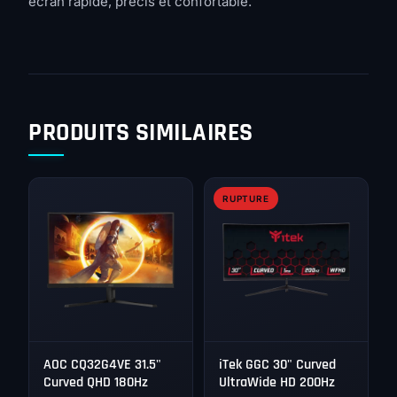
écran rapide, précis et confortable.
PRODUITS SIMILAIRES
RUPTURE
AOC CQ32G4VE 31.5"
iTek GGC 30" Curved
Curved QHD 180Hz
UltraWide HD 200Hz