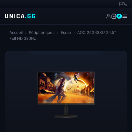
UNICA
.GG
0
Accueil
›
Périphériques
›
Ecran
›
AOC 25G4SXU 24.5″
Full HD 380Hz