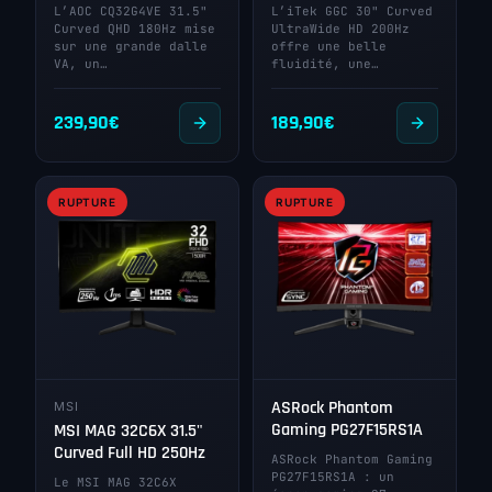
L’AOC CQ32G4VE 31.5"
L’iTek GGC 30" Curved
Curved QHD 180Hz mise
UltraWide HD 200Hz
sur une grande dalle
offre une belle
VA, un…
fluidité, une…
239,90
€
189,90
€
RUPTURE
RUPTURE
ASRock Phantom
MSI
Gaming PG27F15RS1A
MSI MAG 32C6X 31.5"
Curved Full HD 250Hz
ASRock Phantom Gaming
PG27F15RS1A : un
Le MSI MAG 32C6X