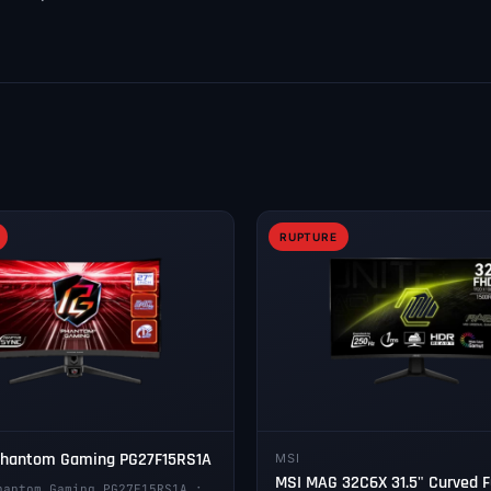
RUPTURE
Phantom Gaming PG27F15RS1A
MSI
MSI MAG 32C6X 31.5" Curved F
hantom Gaming PG27F15RS1A :