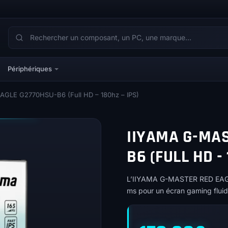
Périphériques
GLE G2770HSU-B6 (Full HD – 180hz – IPS)
IIYAMA G-MAS
B6 (FULL HD - 
L’IIYAMA G-MASTER RED EAGLE
ms pour un écran gaming fluide