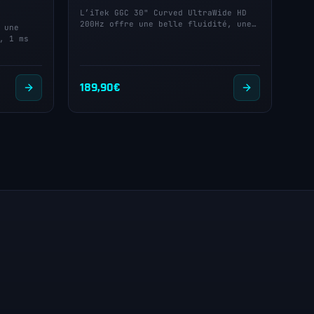
L’iTek GGC 30" Curved UltraWide HD
200Hz offre une belle fluidité, une…
 une
, 1 ms
189,90
€