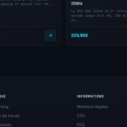
250Hz
 gaming 27 pouces Full HD …
Le MSI MAG 32C6X 31.5" offre
grande image Full HD, 250 Hz
et…
€
229,90
€
QUE
INFORMATIONS
ming
Mentions légales
n de travail
CGV
sants
FAQ