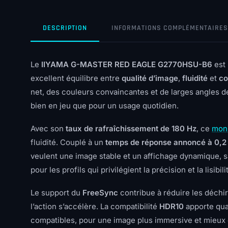
DESCRIPTION
INFORMATIONS COMPLÉMENTAIRES
Le
IIYAMA G-MASTER RED EAGLE G2770HSU-B6
est
excellent équilibre entre
qualité d’image
,
fluidité
et
co
net, des couleurs convaincantes et de larges angles de
bien en jeu que pour un usage quotidien.
Avec son
taux de rafraîchissement de 180 Hz
, ce
moni
fluidité. Couplé à un
temps de réponse annoncé à 0,2
veulent une image stable et un affichage dynamique, sa
pour les profils qui privilégient la précision et la lisibilit
Le support du
FreeSync
contribue à réduire les déchir
l’action s’accélère. La compatibilité
HDR10
apporte qua
compatibles, pour une image plus immersive et mieux 