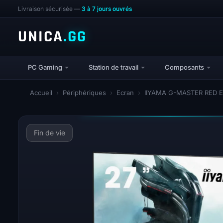
Livraison sécurisée —
3 à 7 jours ouvrés
UNICA
.GG
PC Gaming
Station de travail
Composants
Accueil
›
Périphériques
›
Ecran
›
IIYAMA G-MASTER RED EA
Fin de vie