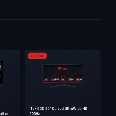
RUPTURE
iTek GGC 30" Curved UltraWide HD
200Hz
ull HD