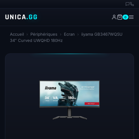
UNICA
.GG
0
Accueil
›
Périphériques
›
Ecran
›
iiyama GB3467WQSU
34″ Curved UWQHD 180Hz