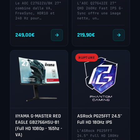
Le AOC C27G2ZU/BK 27"
L’AOC Q27G42ZE 27"
combine dalle VA,
QHD 260Hz Fast IPS G-
FreeSync, HDR10 et
Sync offre une image
240 Hz pour…
nette, un…
249,00
€
219,90
€
RUPTURE
IIYAMA G-MASTER RED
ASRock PG25FFT 24.5"
EAGLE GB2766HSU-B1
Full HD 180Hz IPS
(Full HD 1080p - 165hz -
L’ASRock PG25FFT
VA)
24.5" Full HD 180Hz