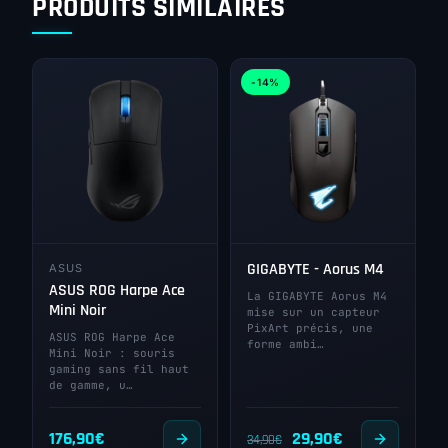
PRODUITS SIMILAIRES
-14%
GIGABYTE - Aorus M4
ASUS
ASUS ROG Harpe Ace
La GIGABYTE Aorus M4
Mini Noir
mise sur un capteur
PixArt précis, une
ASUS ROG Harpe Ace
forme ambi…
Mini Noir : souris
gaming sans fil haut
de gamme, u…
Le
Le
176,90
€
29,90
€
34,90
€