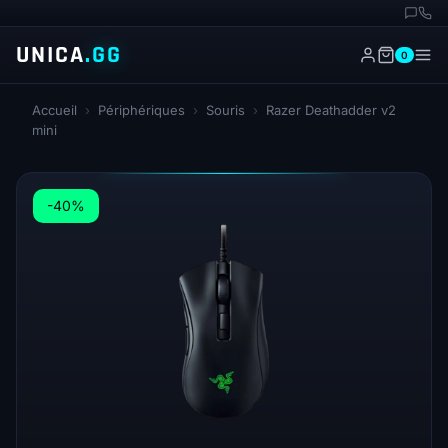
UNICA
.GG
0
Accueil
›
Périphériques
›
Souris
›
Razer Deathadder v2
mini
-40%