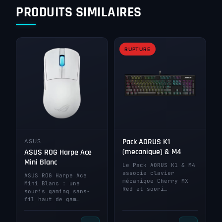
PRODUITS SIMILAIRES
RUPTURE
Pack AORUS K1
ASUS
(mecanique) & M4
ASUS ROG Harpe Ace
Mini Blanc
Le Pack AORUS K1 & M4
associe clavier
ASUS ROG Harpe Ace
mécanique Cherry MX
Mini Blanc : une
Red et souri…
souris gaming sans-
fil haut de gam…