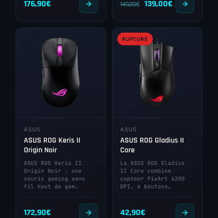
Le
Le
176,90
€
139,00
€
149,00
€
prix
prix
initial
actuel
RUPTURE
était :
est :
149,00€.
139,00€.
ASUS
ASUS
ASUS ROG Keris II
ASUS ROG Gladius II
Origin Noir
Core
ASUS ROG Keris II
La ASUS ROG Gladius
Origin Noir : une
II Core combine
souris gaming sans
capteur PixArt 6200
fil haut de gam…
DPI, 6 boutons…
172,90
€
42,90
€