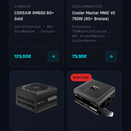
CORSAIR
COOLERMASTER
CORSAIR RM650 80+
Cooler Master MWE V2
Gold
750W (80+ Bronze)
Certification : 80+
Puissance :
GoldMarque : Corsair
750WCertification :
80+ BronzeMarque :
CoolerMaster
129,00
€
79,90
€
RUPTURE