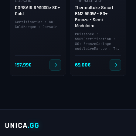
CORSAIR
THERMALTAKE
CORSAIR RM1000e 80+
Thermaltake Smart
Gold
BM2 550W - 80+
Bronze - Semi
Certification : 80+
Modulaire
GoldMarque : Corsair
Puissance :
550WCertification :
80+ BronzeCablage
modulaireMarque : Th…
197,99
€
69,00
€
UNICA
.GG