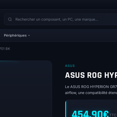
Périphériques
701 BK
ASUS
ASUS ROG HYP
Le ASUS ROG HYPERION GR701 
airflow, une compatibilité éte
454,90
€
TTC