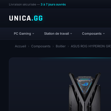
Livraison sécurisée —
3 à 7 jours ouvrés
UNICA
.GG
PC Gaming
Station de travail
Composants
Accueil
›
Composants
›
Boitier
›
ASUS ROG HYPERION GR