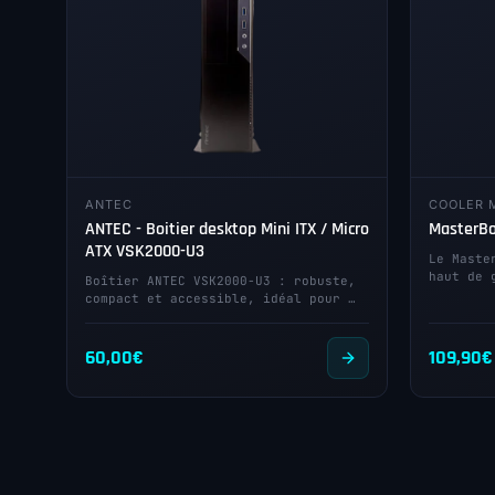
ANTEC
COOLER 
ANTEC - Boitier desktop Mini ITX / Micro
MasterB
ATX VSK2000-U3
Le Maste
haut de 
Boîtier ANTEC VSK2000-U3 : robuste,
compact et accessible, idéal pour …
60,00
€
109,90
€