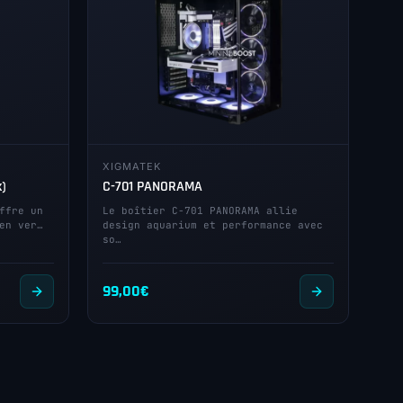
XIGMATEK
k)
C-701 PANORAMA
ffre un
Le boîtier C-701 PANORAMA allie
en ver…
design aquarium et performance avec
so…
99,00
€