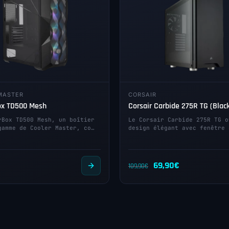
MASTER
CORSAIR
ox TD500 Mesh
Corsair Carbide 275R TG (Blac
rBox TD500 Mesh, un boîtier
Le Corsair Carbide 275R TG o
gamme de Cooler Master, co…
design élégant avec fenêtre 
Le
Le
69,90
€
109,90
€
prix
prix
initial
actuel
était :
est :
109,90€.
69,90€.