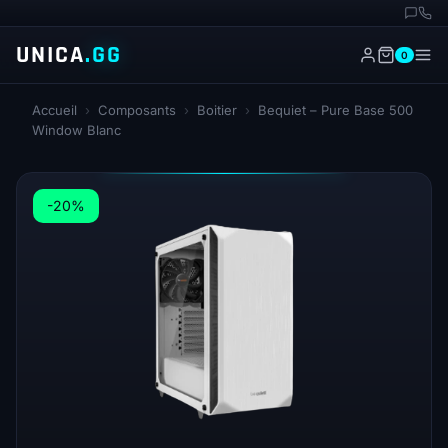
UNICA
.GG
0
Accueil
›
Composants
›
Boitier
›
Bequiet – Pure Base 500
Window Blanc
-20%