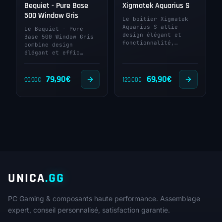
Bequiet - Pure Base
Xigmatek Aquarius S
500 Window Gris
Le boîtier Xigmatek
Aquarius S allie
Le Bequiet - Pure
design élégant et
Base 500 Window Gris
fonctionnalité,…
combine design
élégant et effic…
Le
Le
Le
Le
79,90
€
69,90
€
99,90
€
129,00
€
prix
prix
prix
prix
initial
actuel
initial
actuel
était :
est :
était :
est :
99,90€.
79,90€.
129,00€.
69,90€.
UNICA
.GG
PC Gaming & composants haute performance. Assemblage
expert, conseil personnalisé, satisfaction garantie.