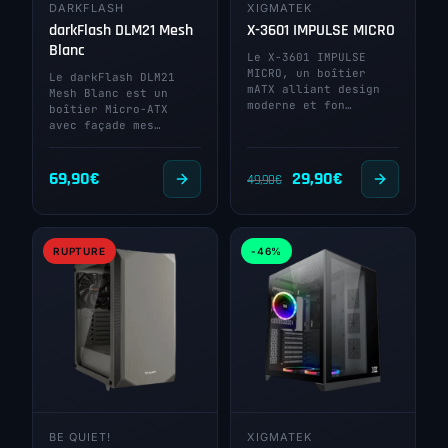
DARKFLASH
XIGMATEK
darkFlash DLM21 Mesh
X-3601 IMPULSE MICRO
Blanc
Le X-3601 IMPULSE
MICRO, un boîtier
Le darkFlash DLM21
mATX alliant design
Mesh Blanc est un
moderne et fon…
boîtier Micro-ATX
avec façade mes…
Le
Le
69,90
€
29,90
€
49,90
€
prix
prix
initial
actuel
RUPTURE
-46%
était :
est :
49,90€.
29,90€.
BE QUIET!
XIGMATEK