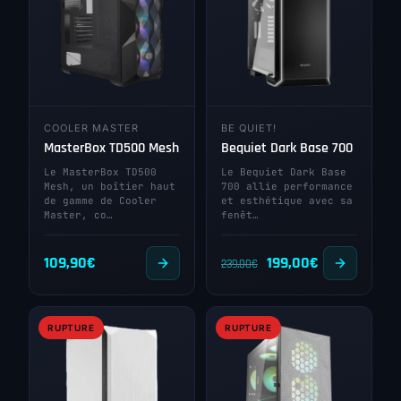
COOLER MASTER
BE QUIET!
MasterBox TD500 Mesh
Bequiet Dark Base 700
Le MasterBox TD500
Le Bequiet Dark Base
Mesh, un boîtier haut
700 allie performance
de gamme de Cooler
et esthétique avec sa
Master, co…
fenêt…
Le
Le
109,90
€
199,00
€
239,00
€
prix
prix
initial
actuel
RUPTURE
RUPTURE
était :
est :
239,00€.
199,00€.