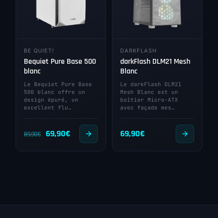
BE QUIET!
DARKFLASH
Bequiet Pure Base 500
darkFlash DLM21 Mesh
blanc
Blanc
Le Bequiet Pure Base
Le darkFlash DLM21
500 blanc offre un
Mesh Blanc est un
design épuré, un
boîtier Micro-ATX
excellent flu…
avec façade mes…
Le
Le
69,90
€
69,90
€
89,90
€
prix
prix
initial
actuel
était :
est :
89,90€.
69,90€.