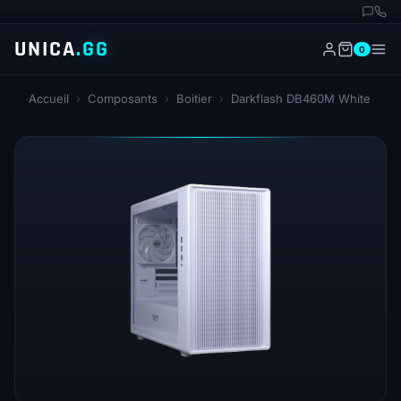
UNICA
.GG
0
Accueil
›
Composants
›
Boitier
›
Darkflash DB460M White