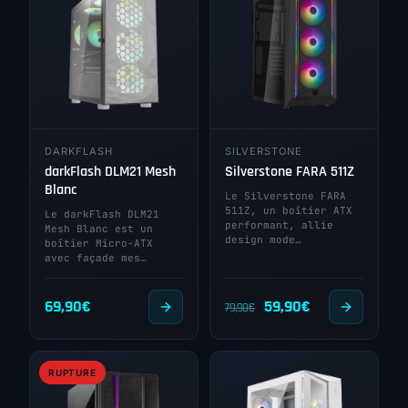
DARKFLASH
SILVERSTONE
darkFlash DLM21 Mesh
Silverstone FARA 511Z
Blanc
Le Silverstone FARA
511Z, un boîtier ATX
Le darkFlash DLM21
performant, allie
Mesh Blanc est un
design mode…
boîtier Micro-ATX
avec façade mes…
Le
Le
69,90
€
59,90
€
79,90
€
prix
prix
initial
actuel
RUPTURE
était :
est :
79,90€.
59,90€.