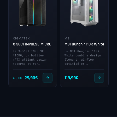
XIGMATEK
MSI
X-3601 IMPULSE MICRO
MSI Gungnir 110R White
Le X-3601 IMPULSE
Le MSI Gungnir 110R
MICRO, un boîtier
White combine design
mATX alliant design
élégant, airflow
moderne et fon…
optimisé et …
Le
Le
29,90
€
119,99
€
49,90
€
prix
prix
initial
actuel
était :
est :
49,90€.
29,90€.