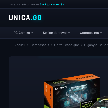
Livraison sécurisée —
3 à 7 jours ouvrés
UNICA
.GG
PC Gaming
Station de travail
Composants
Accueil
›
Composants
›
Carte Graphique
›
Gigabyte GeFo