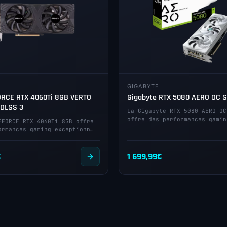
GIGABYTE
RCE RTX 4060Ti 8GB VERTO
Gigabyte RTX 5080 AERO OC S
 DLSS 3
La Gigabyte RTX 5080 AERO OC
offre des performances gamin
EFORCE RTX 4060Ti 8GB offre
ormances gaming exceptionn…
€
1 699,99
€