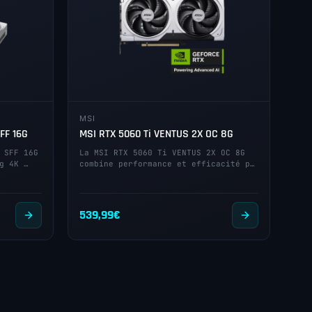
MSI
FF 16G
MSI RTX 5060 Ti VENTUS 2X OC 8G
 SFF 16G
La MSI RTX 5060 Ti VENTUS 2X OC 8G
g 4K …
combine performance et efficacité p…
539,99
€