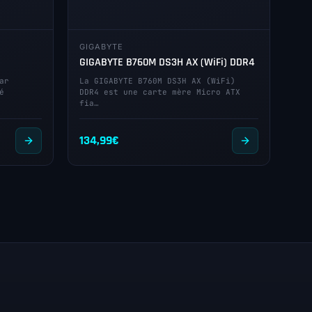
GIGABYTE
GIGABYTE B760M DS3H AX (WiFi) DDR4
ar
La GIGABYTE B760M DS3H AX (WiFi)
é
DDR4 est une carte mère Micro ATX
fia…
134,99
€