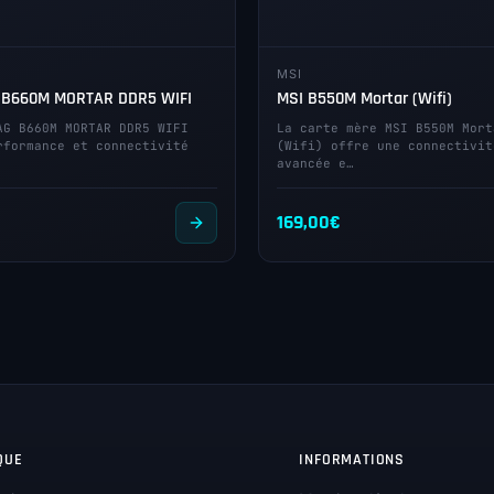
MSI
 B660M MORTAR DDR5 WIFI
MSI B550M Mortar (Wifi)
AG B660M MORTAR DDR5 WIFI
La carte mère MSI B550M Mort
rformance et connectivité
(Wifi) offre une connectivit
avancée e…
€
169,00
€
QUE
INFORMATIONS