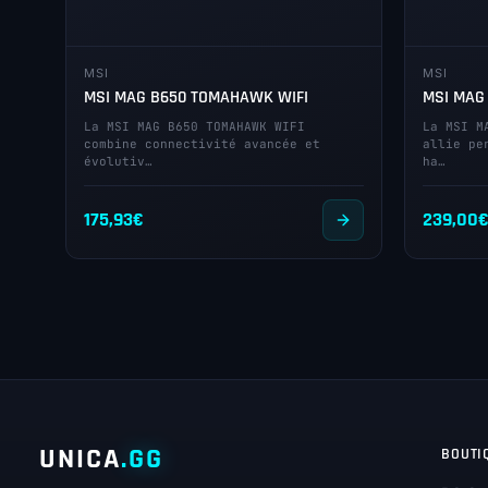
MSI
MSI
MSI MAG B650 TOMAHAWK WIFI
MSI MAG
La MSI MAG B650 TOMAHAWK WIFI
La MSI M
combine connectivité avancée et
allie pe
évolutiv…
ha…
175,93
€
239,00
UNICA
.GG
BOUTI