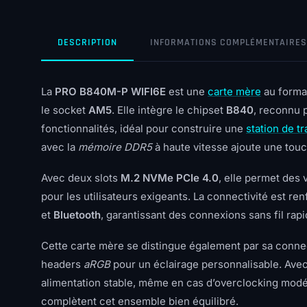
DESCRIPTION
INFORMATIONS COMPLÉMENTAIRES
La
PRO B840M-P WIFI6E
est une
carte mère
au form
le socket
AM5
. Elle intègre le chipset
B840
, reconnu 
fonctionnalités, idéal pour construire une
station de tr
avec la
mémoire DDR5
à haute vitesse ajoute une touc
Avec deux slots
M.2 NVMe PCIe 4.0
, elle permet des 
pour les utilisateurs exigeants. La connectivité est re
et
Bluetooth
, garantissant des connexions sans fil rapi
Cette carte mère se distingue également par sa conne
headers
aRGB
pour un éclairage personnalisable. Avec
alimentation stable, même en cas d’overclocking modéré
complètent cet ensemble bien équilibré.