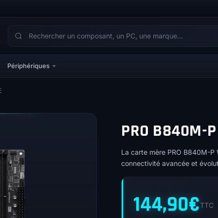
Périphériques
E
PRO B840M-P
La carte mère PRO B840M-P WI
connectivité avancée et évolu
144,90
€
TTC