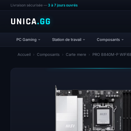
Livraison sécurisée —
3 à 7 jours ouvrés
UNICA
.GG
PC Gaming
Station de travail
Composants
Accueil
›
Composants
›
Carte mere
›
PRO B840M-P WIFI6