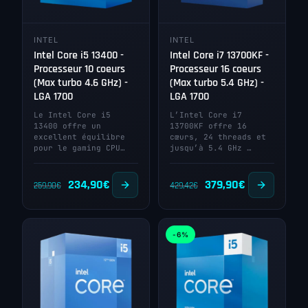
INTEL
INTEL
Intel Core i5 13400 -
Intel Core i7 13700KF -
Processeur 10 coeurs
Processeur 16 coeurs
(Max turbo 4.6 GHz) -
(Max turbo 5.4 GHz) -
LGA 1700
LGA 1700
Le Intel Core i5
L’Intel Core i7
13400 offre un
13700KF offre 16
excellent équilibre
cœurs, 24 threads et
pour le gaming CPU…
jusqu’à 5.4 GHz …
Le
Le
Le
Le
234,90
€
379,90
€
259,90
€
429,42
€
prix
prix
prix
prix
initial
actuel
initial
actuel
-6%
était :
est :
était :
est :
259,90€.
234,90€.
429,42€.
379,90€.