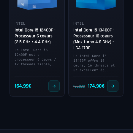
INTEL
INTEL
Intel Core i5 12400F -
Intel Core i5 13400F -
Processeur 6 coeurs
Processeur 10 coeurs
(2.5 GHz / 4.4 GHz)
(Max turbo 4.6 GHz) -
LGA 1700
Le Intel Core i5
12400F est un
Le Intel Core i5
processeur 6 cœurs /
13400F offre 10
12 threads fiable,…
cœurs, 16 threads et
un excellent équ…
Le
Le
164,99
€
174,90
€
185,38
€
prix
prix
initial
actuel
était :
est :
185,38€.
174,90€.