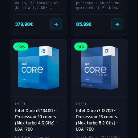
cœurs, 20 threads et
processeur entrée de
jusqu’à 5,1 GHz …
gamme réactif, idéa…
379,90
€
85,99
€
-10%
-8%
INTEL
INTEL
Intel Core i5 13400 -
Intel Core i7 13700 -
Processeur 10 coeurs
Processeur 16 coeurs
(Max turbo 4.6 GHz) -
(Max turbo 5.2 GHz) -
LGA 1700
LGA 1700
Le Intel Core i5
Intel Core i7 13700 :