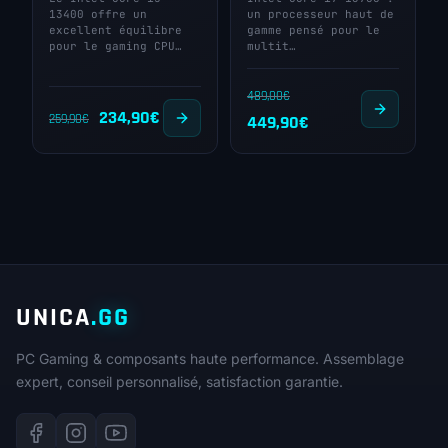
13400 offre un
un processeur haut de
excellent équilibre
gamme pensé pour le
pour le gaming CPU…
multit…
489,00
€
Le
Le
234,90
€
Le
Le
259,90
€
449,90
€
prix
prix
prix
prix
initial
actuel
initial
actuel
était :
est :
était :
est :
259,90€.
234,90€.
489,00€.
449,90€.
UNICA
.GG
PC Gaming & composants haute performance. Assemblage
expert, conseil personnalisé, satisfaction garantie.