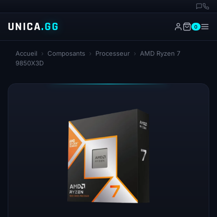
UNICA
.GG
0
Accueil
›
Composants
›
Processeur
›
AMD Ryzen 7
9850X3D