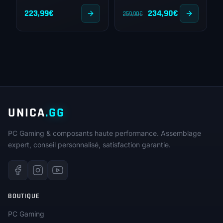
Le
Le
223,99
€
234,90
€
259,90
€
prix
prix
initial
actuel
était :
est :
259,90€.
234,90€.
UNICA
.GG
PC Gaming & composants haute performance. Assemblage
expert, conseil personnalisé, satisfaction garantie.
BOUTIQUE
PC Gaming