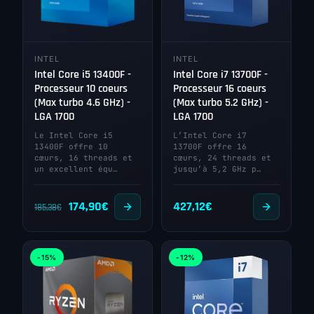
INTEL
INTEL
Intel Core i5 13400F -
Intel Core i7 13700F -
Processeur 10 coeurs
Processeur 16 coeurs
(Max turbo 4.6 GHz) -
(Max turbo 5.2 GHz) -
LGA 1700
LGA 1700
Le Intel Core i5
L’Intel Core i7
13400F offre 10
13700F offre 16
cœurs, 16 threads et
cœurs, 24 threads et
un excellent équ…
jusqu’à 5,2 GHz p…
Le
Le
174,90
€
427,12
€
185,38
€
prix
prix
initial
actuel
-15%
-12%
était :
est :
185,38€.
174,90€.