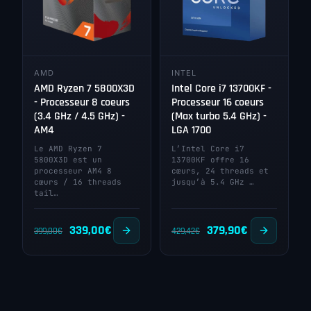
AMD
INTEL
AMD Ryzen 7 5800X3D
Intel Core i7 13700KF -
- Processeur 8 coeurs
Processeur 16 coeurs
(3.4 GHz / 4.5 GHz) -
(Max turbo 5.4 GHz) -
AM4
LGA 1700
Le AMD Ryzen 7
L’Intel Core i7
5800X3D est un
13700KF offre 16
processeur AM4 8
cœurs, 24 threads et
cœurs / 16 threads
jusqu’à 5.4 GHz …
tail…
Le
Le
Le
Le
339,00
€
379,90
€
399,00
€
429,42
€
prix
prix
prix
prix
initial
actuel
initial
actuel
était :
est :
était :
est :
399,00€.
339,00€.
429,42€.
379,90€.