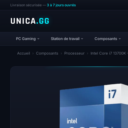
Livraison sécurisée —
3 à 7 jours ouvrés
UNICA
.GG
PC Gaming
Station de travail
Composants
Accueil
›
Composants
›
Processeur
›
Intel Core i7 13700K