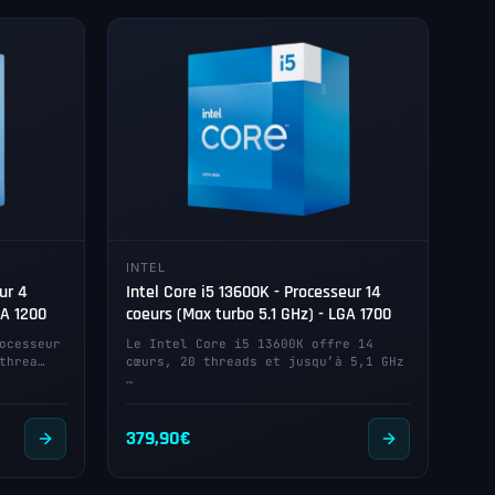
INTEL
ur 4
Intel Core i5 13600K - Processeur 14
GA 1200
coeurs (Max turbo 5.1 GHz) - LGA 1700
ocesseur
Le Intel Core i5 13600K offre 14
threa…
cœurs, 20 threads et jusqu’à 5,1 GHz
…
379,90
€