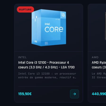
RUPTURE
INTEL
AMD
Intel Core i3 12100 – Processeur 4
AMD Ryze
coeurs (3.3 GHz / 4.3 GHz) – LGA 1700
coeurs (3
Intel Core i3 12100 : un processeur
Le AMD R
entrée de gamme moderne, réactif e…
32 threa
159,90
€
440,99