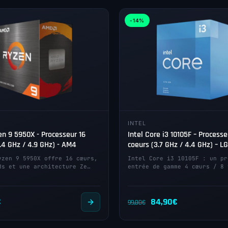
-14%
INTEL
n 9 5950X - Processeur 16
Intel Core i3 10105F – Processe
.4 GHz / 4.9 GHz) - AM4
coeurs (3.7 GHz / 4.4 GHz) – L
yzen 9 5950X offre 16 cœurs,
Intel Core i3 10105F : un pr
ds et une architecture Ze…
entrée de gamme 4 cœurs / 8 
Le
Le
€
84,90
€
99,00
€
prix
prix