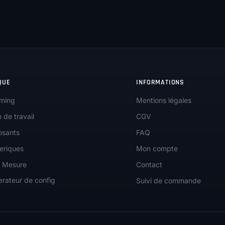
initial
actuel
était :
est :
99,00€.
84,90€.
QUE
INFORMATIONS
ming
Mentions légales
n de travail
CGV
sants
FAQ
eriques
Mon compte
r Mesure
Contact
rateur de config
Suivi de commande