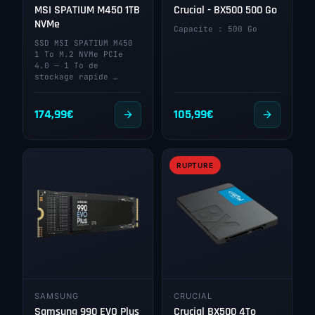
MSI SPATIUM M450 1TB
Crucial - BX500 500 Go
NVMe
Capacite : 500 Go
SSD MSI SPATIUM M450
1 To M.2 NVMe PCIe
4.0 — 1 To de
stockage rapide …
174,99
€
105,99
€
RUPTURE
SAMSUNG
CRUCIAL
Samsung 990 EVO Plus
Crucial BX500 4To