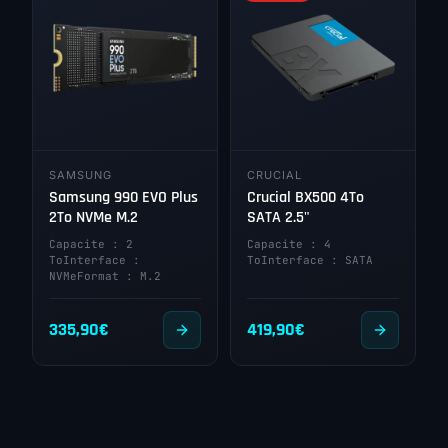
SAMSUNG
CRUCIAL
Samsung 990 EVO Plus
Crucial BX500 4To
2To NVMe M.2
SATA 2.5"
Capacite : 2
Capacite : 4
ToInterface :
ToInterface : SATA
NVMeFormat : M.2
335,90
€
419,90
€